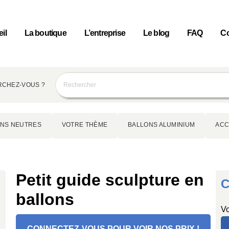
il
La boutique
L’entreprise
Le blog
FAQ
Co
CHEZ-VOUS ?
NS NEUTRES
VOTRE THÈME
BALLONS ALUMINIUM
ACC
Petit guide sculpture en
C
ballons
Vo
CONNECTEZ-VOUS POUR VOIR NOS PRIX !