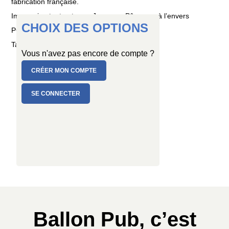
fabrication française.
Impression tout autour « Joyeuses Pâques » à l’envers
CHOIX DES OPTIONS
PC de 1 ballon
Taille : Ø 80/100 cm
Vous n'avez pas encore de compte ?
CRÉER MON COMPTE
SE CONNECTER
Ballon Pub, c’est