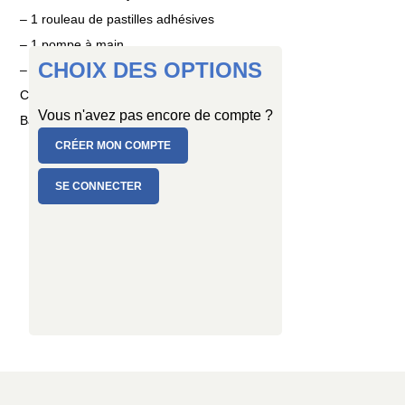
– 1 rouleau de pastilles adhésives
– 1 pompe à main
CHOIX DES OPTIONS
– 1 mode d’emploi détaillé
Coloris : beige et rose blush
Vous n'avez pas encore de compte ?
Ballons en latex naturel, fabrication française.
CRÉER MON COMPTE
SE CONNECTER