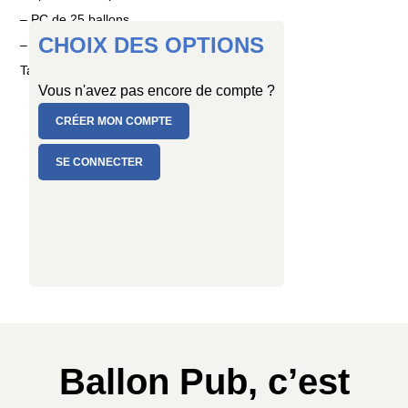
– PC de 25 ballons
CHOIX DES OPTIONS
– PC de 100 ballons
Taille : Ø 15 cm
Vous n'avez pas encore de compte ?
CRÉER MON COMPTE
SE CONNECTER
Ballon Pub, c’est