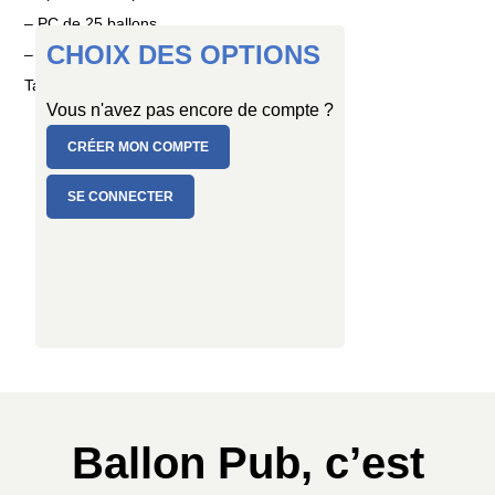
– PC de 25 ballons
CHOIX DES OPTIONS
– PC de 100 ballons
Taille : Ø 15 cm
Vous n'avez pas encore de compte ?
CRÉER MON COMPTE
SE CONNECTER
Ballon Pub, c’est