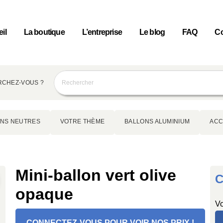
il
La boutique
L’entreprise
Le blog
FAQ
Co
CHEZ-VOUS ?
NS NEUTRES
VOTRE THÈME
BALLONS ALUMINIUM
ACC
Mini-ballon vert olive
C
opaque
Vo
CONNECTEZ-VOUS POUR VOIR NOS PRIX !