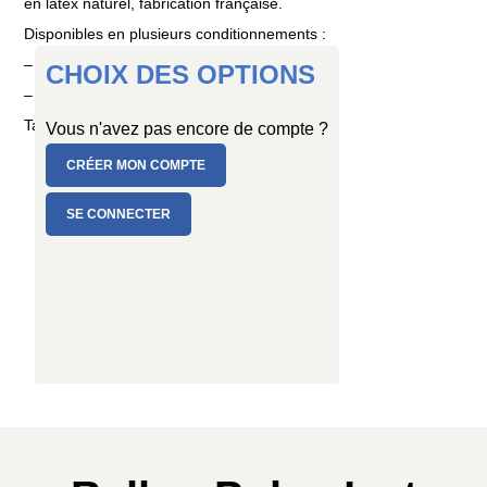
en latex naturel, fabrication française.
Disponibles en plusieurs conditionnements :
– PC de 25 ballons
CHOIX DES OPTIONS
– PC de 100 ballons
Taille : Ø 15 cm
Vous n'avez pas encore de compte ?
CRÉER MON COMPTE
SE CONNECTER