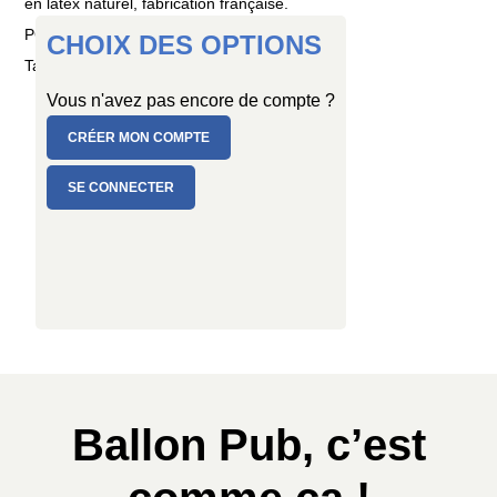
en latex naturel, fabrication française.
PC de 100 ballons
CHOIX DES OPTIONS
Taille : Ø 15 cm
Vous n'avez pas encore de compte ?
CRÉER MON COMPTE
SE CONNECTER
Ballon Pub, c’est