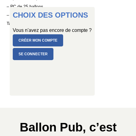
– PC de 25 ballons
CHOIX DES OPTIONS
– PC de 100 ballons
Taille : Ø 15 cm
Vous n'avez pas encore de compte ?
CRÉER MON COMPTE
SE CONNECTER
Ballon Pub, c’est