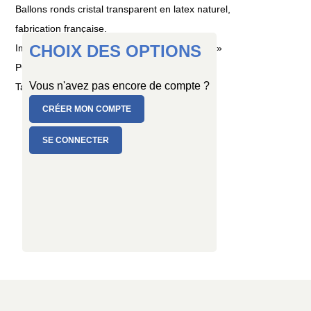
Ballons ronds cristal transparent en latex naturel,
fabrication française.
CHOIX DES OPTIONS
Impression tout autour « Joyeux Anniversaire »
PC de 6 ballons + 6 mini-ballons multicolores
Vous n'avez pas encore de compte ?
Taille : Ø 30/34 cm
CRÉER MON COMPTE
SE CONNECTER