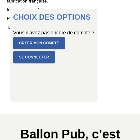
fabrication française.
Impression sur 1 face en plusieurs couleurs
CHOIX DES OPTIONS
PC de 10 ballons
Taille : Ø 30/34 cm
Vous n'avez pas encore de compte ?
CRÉER MON COMPTE
SE CONNECTER
Ballon Pub, c’est