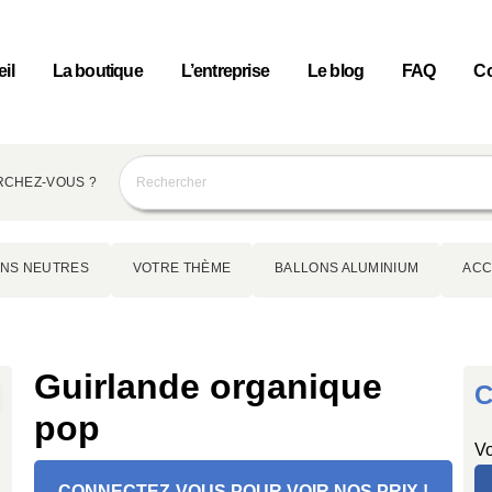
il
La boutique
L’entreprise
Le blog
FAQ
Co
CHEZ-VOUS ?
NS NEUTRES
VOTRE THÈME
BALLONS ALUMINIUM
ACC
Guirlande organique
C
pop
Vo
CONNECTEZ-VOUS POUR VOIR NOS PRIX !