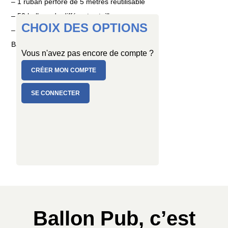
– 1 ruban perforé de 5 mètres réutilisable
– 50 ballons de différentes tailles
CHOIX DES OPTIONS
– 1 mode d’emploi détaillé
Ballons en latex naturel, fabrication française.
Vous n'avez pas encore de compte ?
CRÉER MON COMPTE
SE CONNECTER
Ballon Pub, c’est