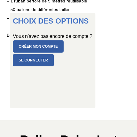
– 1 ruban perforé de 5 mètres réutilisable
– 50 ballons de différentes tailles
– 6 pompons
CHOIX DES OPTIONS
– 1 mode d’emploi détaillé
Ballons en latex naturel, fabrication française.
Vous n'avez pas encore de compte ?
CRÉER MON COMPTE
SE CONNECTER