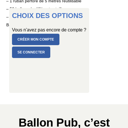
– 1 ruban perforé de 5 mètres réutilisable
– 50 ballons de différentes tailles
CHOIX DES OPTIONS
– 1 mode d’emploi détaillé
Ballons en latex naturel, fabrication française.
Vous n'avez pas encore de compte ?
CRÉER MON COMPTE
SE CONNECTER
Ballon Pub, c’est