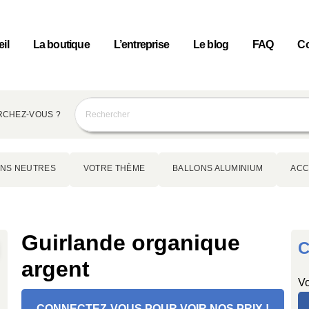
il
La boutique
L’entreprise
Le blog
FAQ
Co
CHEZ-VOUS ?
NS NEUTRES
VOTRE THÈME
BALLONS ALUMINIUM
ACC
Guirlande organique
C
argent
Vo
CONNECTEZ-VOUS POUR VOIR NOS PRIX !