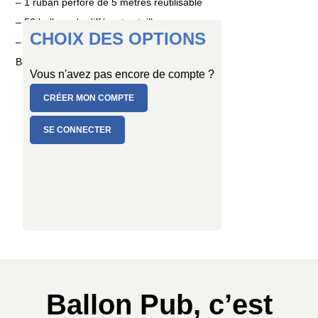
– 1 ruban perforé de 5 mètres réutilisable
– 50 ballons de différentes tailles
CHOIX DES OPTIONS
– 1 mode d’emploi détaillé
Ballons en latex naturel, fabrication française.
Vous n'avez pas encore de compte ?
CRÉER MON COMPTE
SE CONNECTER
Ballon Pub, c’est