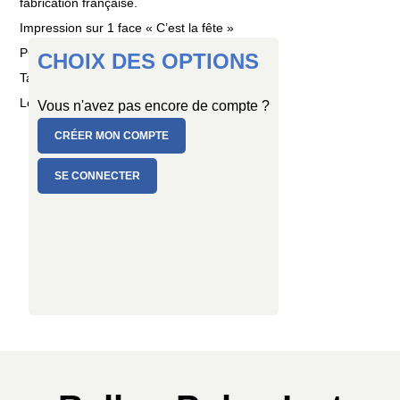
fabrication française.
Impression sur 1 face « C’est la fête »
PC de 5 ballons
CHOIX DES OPTIONS
Taille : Ø 15 cm
Longueur : 1,30 mètre
Vous n'avez pas encore de compte ?
CRÉER MON COMPTE
SE CONNECTER