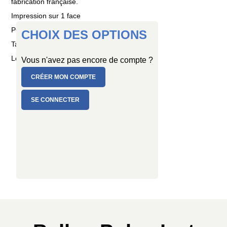
fabrication française.
Impression sur 1 face
PC de 3 ballons
CHOIX DES OPTIONS
Taille : Ø 15 cm
Longueur : 1,30 mètre
Vous n'avez pas encore de compte ?
CRÉER MON COMPTE
SE CONNECTER