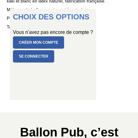
kaki et blanc en latex naturel, fabrication française.
Mélange de ballons neutres et imprimés.
CHOIX DES OPTIONS
PC de 6 ballons
Taille : Ø 25/29 cm
Vous n'avez pas encore de compte ?
CRÉER MON COMPTE
SE CONNECTER
Ballon Pub, c’est