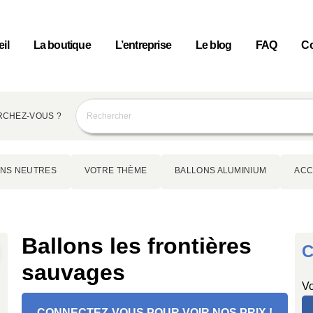
il
La boutique
L’entreprise
Le blog
FAQ
Co
CHEZ-VOUS ?
NS NEUTRES
VOTRE THÈME
BALLONS ALUMINIUM
ACC
Ballons les frontières
C
sauvages
Vo
CONNECTEZ-VOUS POUR VOIR NOS PRIX !