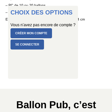
– PC de 10 ou 20 ballons
CHOIX DES OPTIONS
– SAC de 50 ou 100 ballons
Et en plusieurs tailles : Ø 25/29 cm ou Ø 30/34 cm
Vous n'avez pas encore de compte ?
CRÉER MON COMPTE
SE CONNECTER
Ballon Pub, c’est