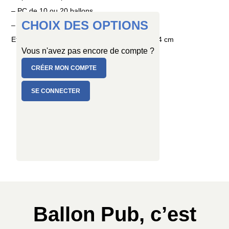
– PC de 10 ou 20 ballons
CHOIX DES OPTIONS
– SAC de 50 ou 100 ballons
Et en plusieurs tailles : Ø 25/29 cm ou Ø 30/34 cm
Vous n'avez pas encore de compte ?
CRÉER MON COMPTE
SE CONNECTER
Ballon Pub, c’est