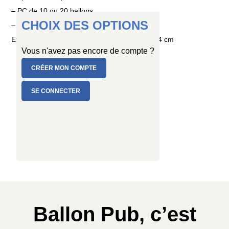
– PC de 10 ou 20 ballons
CHOIX DES OPTIONS
– SAC de 50 ou 100 ballons
Et en plusieurs tailles : Ø 25/29 cm ou Ø 30/34 cm
Vous n'avez pas encore de compte ?
CRÉER MON COMPTE
SE CONNECTER
Ballon Pub, c’est