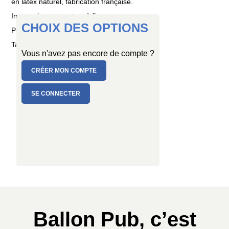
en latex naturel, fabrication française.
Impression tout autour à l’envers
CHOIX DES OPTIONS
PC de 1 ballon
Taille : Ø 80/100 cm
Vous n'avez pas encore de compte ?
CRÉER MON COMPTE
SE CONNECTER
Ballon Pub, c’est