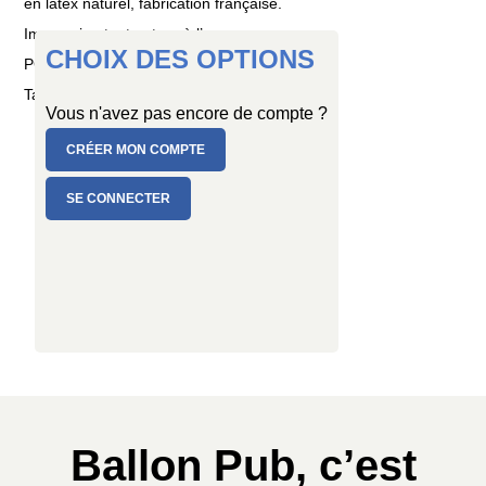
en latex naturel, fabrication française.
Impression tout autour à l’envers
CHOIX DES OPTIONS
PC de 1 ballon
Taille : Ø 80/100 cm
Vous n'avez pas encore de compte ?
CRÉER MON COMPTE
SE CONNECTER
Ballon Pub, c’est