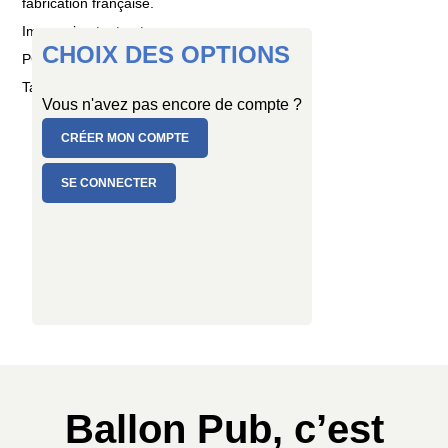
fabrication française.
Impression tout autour
CHOIX DES OPTIONS
PC de 1 ballon
Taille : Ø 80/100 cm
Vous n'avez pas encore de compte ?
CRÉER MON COMPTE
SE CONNECTER
Ballon Pub, c’est