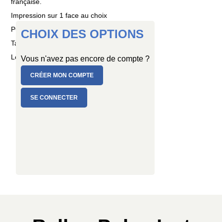
française.
Impression sur 1 face au choix
PC de 3 ballons
CHOIX DES OPTIONS
Taille : Ø 15 cm
Longueur : 1,30 mètre
Vous n'avez pas encore de compte ?
CRÉER MON COMPTE
SE CONNECTER