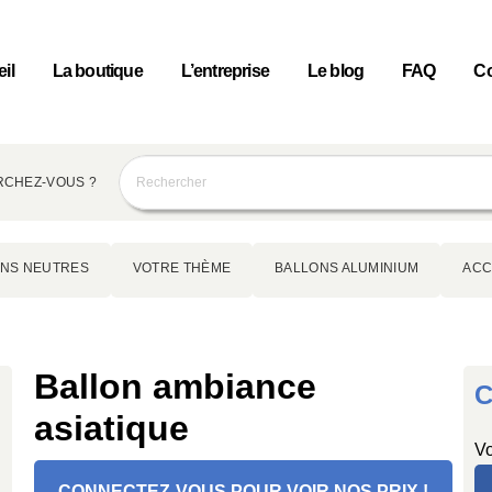
il
La boutique
L’entreprise
Le blog
FAQ
Co
CHEZ-VOUS ?
NS NEUTRES
VOTRE THÈME
BALLONS ALUMINIUM
ACC
Ballon ambiance
C
asiatique
Vo
CONNECTEZ-VOUS POUR VOIR NOS PRIX !