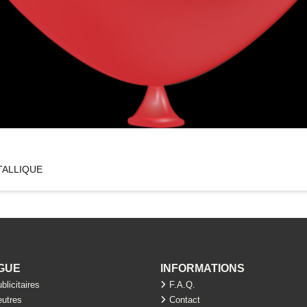
TALLIQUE
GUE
INFORMATIONS
blicitaires
F.A.Q.
eutres
Contact